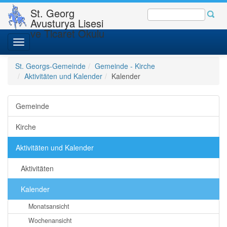
St. Georg
Avusturya Lisesi
ve Ticaret Okulu
Toggle
navigation
St. Georgs-Gemeinde
Gemeinde - Kirche
Aktivitäten und Kalender
Kalender
Gemeinde
Kirche
Aktivitäten und Kalender
Aktivitäten
Kalender
Monatsansicht
Wochenansicht