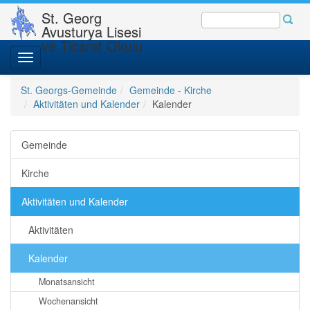
St. Georg
Avusturya Lisesi
ve Ticaret Okulu
Toggle
navigation
St. Georgs-Gemeinde
Gemeinde - Kirche
Aktivitäten und Kalender
Kalender
Gemeinde
Kirche
Aktivitäten und Kalender
Aktivitäten
Kalender
Monatsansicht
Wochenansicht