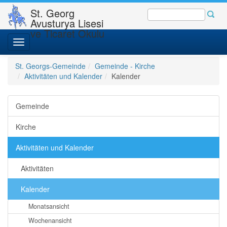
St. Georg
Avusturya Lisesi
ve Ticaret Okulu
Toggle
navigation
St. Georgs-Gemeinde
Gemeinde - Kirche
Aktivitäten und Kalender
Kalender
Gemeinde
Kirche
Aktivitäten und Kalender
Aktivitäten
Kalender
Monatsansicht
Wochenansicht