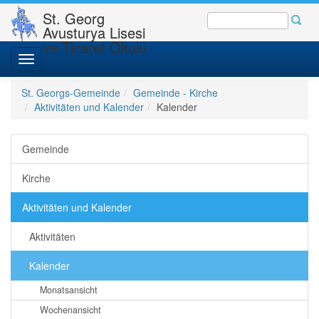
St. Georg
Avusturya Lisesi
ve Ticaret Okulu
Toggle
navigation
St. Georgs-Gemeinde
Gemeinde - Kirche
Aktivitäten und Kalender
Kalender
Gemeinde
Kirche
Aktivitäten und Kalender
Aktivitäten
Kalender
Monatsansicht
Wochenansicht