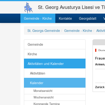
St. Georg Avusturya Lisesi ve T
Gemeinde - Kirche
Kontakte
Georgsblatt
V
St. Georgs-Gemeinde
Gemeinde - Kirche
Aktiv
Gemeinde
Ökum
Kirche
Frauen
Aktivitäten und Kalender
Armen.-
Aktivitäten
Kalender
Zurück
Monatsansicht
Wochenansicht
Kommende Termine