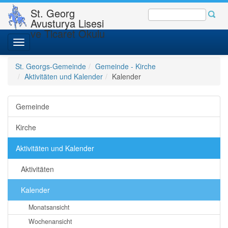
St. Georg
Avusturya Lisesi
ve Ticaret Okulu
Toggle
navigation
St. Georgs-Gemeinde
Gemeinde - Kirche
Aktivitäten und Kalender
Kalender
Gemeinde
Kirche
Aktivitäten und Kalender
Aktivitäten
Kalender
Monatsansicht
Wochenansicht