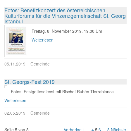
Fotos: Benefizkonzert des österreichischen
Kulturforums für die Vinzenzgemeinschaft St. Georg
Istanbul
Freitag, 8. November 2019, 19.00 Uhr
Weiterlesen
05.11.2019
Gemeinde
St. Georgs-Fest 2019
Fotos: Festgottesdienst mit Bischof Rubén Tierrablanca.
Weiterlesen
02.05.2019
Gemeinde
Seite 5 von 8.
Vorherige
1
…
4
5
6
…
8
Nächste