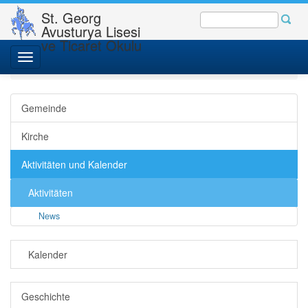
St. Georg
Avusturya Lisesi
ve Ticaret Okulu
St. Georgs-Gemeinde
Gemeinde - Kirche
Toggle
Aktivitäten und Kalender
Aktivitäten
News
navigation
Gemeinde
Kirche
Aktivitäten und Kalender
Aktivitäten
News
Kalender
Geschichte