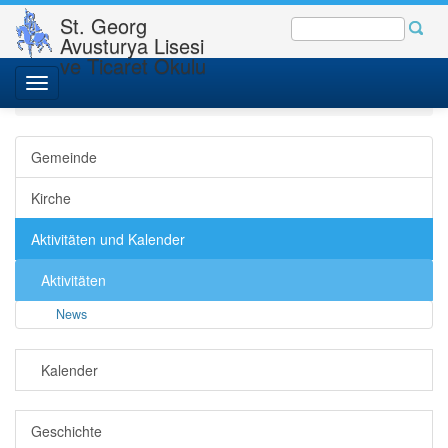
St. Georg
Avusturya Lisesi
ve Ticaret Okulu
St. Georgs-Gemeinde
Gemeinde - Kirche
Toggle
Aktivitäten und Kalender
Aktivitäten
News
navigation
Gemeinde
Kirche
Aktivitäten und Kalender
Aktivitäten
News
Kalender
Geschichte