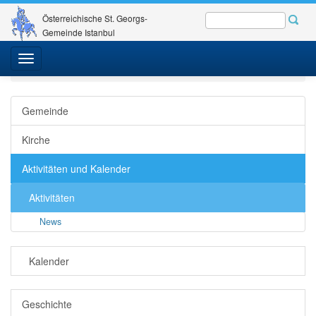
Österreichische St. Georgs-
Gemeinde Istanbul
St. Georgs-Gemeinde
Gemeinde - Kirche
Toggle
Aktivitäten und Kalender
Aktivitäten
News
navigation
Gemeinde
Kirche
Aktivitäten und Kalender
Aktivitäten
News
Kalender
Geschichte