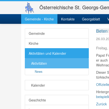
Österreichische St. Georgs-Gem
Gemeinde - Kirche
St. Georgs-Gemeinde
Kontakte
Gemeinde - Kirche
Georgsblatt
Aktiv
V
Beten 
Gemeinde
26.03.2
Kirche
Freitag,
Aktivitäten und Kalender
Papst F
er auch 
Aktivitäten
Weihnach
News
Dieser S
türkisch
Offiziel
Kalender
Hintergr
beispiel
Geschichte
Zurück