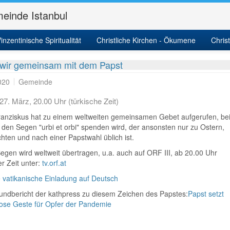
einde Istanbul
itäten und Kalender
inzentinische Spiritualität
Aktivitäten
Christliche Kirchen - Ökumene
News
Detail
Chris
wir gemeinsam mit dem Papst
020
Gemeinde
 27. März, 20.00 Uhr (türkische Zeit)
ranziskus hat zu einem weltweiten gemeinsamen Gebet aufgerufen, be
den Segen "urbi et orbi" spenden wird, der ansonsten nur zu Ostern,
ten und nach einer Papstwahl üblich ist.
egen wird weltweit übertragen, u.a. auch auf ORF III, ab 20.00 Uhr
er Zeit unter:
tv.orf.at
le vatikanische Einladung auf Deutsch
undbericht der kathpress zu diesem Zeichen des Papstes:
Papst setzt
lose Geste für Opfer der Pandemie