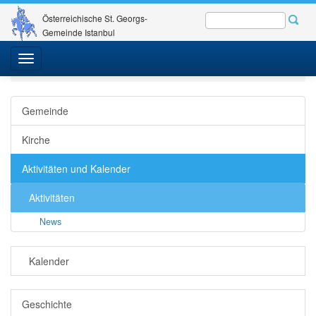
Österreichische St. Georgs-
Gemeinde Istanbul
St. Georgs-Gemeinde
Gemeinde - Kirche
Toggle
Aktivitäten und Kalender
Aktivitäten
News
Detail
navigation
Gemeinde
Kirche
Aktivitäten und Kalender
Aktivitäten
News
Kalender
Geschichte