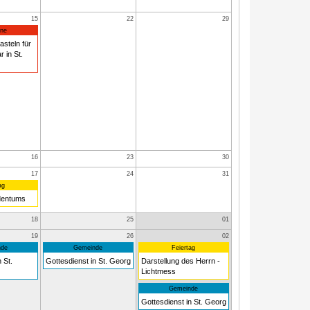
15
22
29
ne
asteln für
 in St.
16
23
30
17
24
31
ag
dentums
18
25
01
19
26
02
de
Gemeinde
Feiertag
 St.
Gottesdienst in St. Georg
Darstellung des Herrn -
Lichtmess
Gemeinde
Gottesdienst in St. Georg