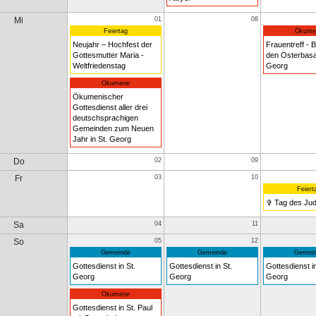
Mi
01
08
Feiertag
Ökume
Neujahr – Hochfest der
Frauentreff - B
Gottesmutter Maria -
den Osterbasar
Weltfriedenstag
Georg
Ökumene
Ökumenischer
Gottesdienst aller drei
deutschsprachigen
Gemeinden zum Neuen
Jahr in St. Georg
Do
02
09
Fr
03
10
Feiert
✞ Tag des Ju
Sa
04
11
So
05
12
Gemeinde
Gemeinde
Gemein
Gottesdienst in St.
Gottesdienst in St.
Gottesdienst in
Georg
Georg
Georg
Ökumene
Gottesdienst in St. Paul