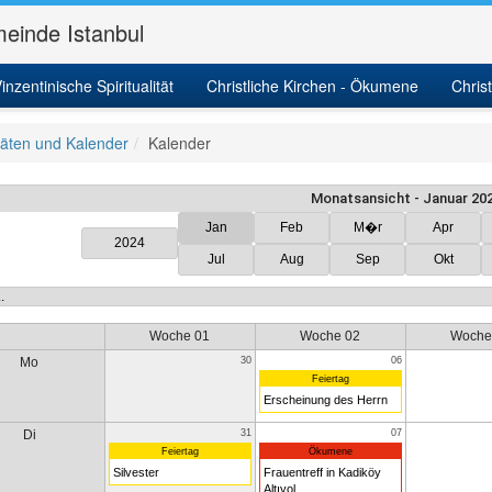
einde Istanbul
inzentinische Spiritualität
Christliche Kirchen - Ökumene
Chris
itäten und Kalender
Kalender
Monatsansicht - Januar 20
Jan
Feb
M�r
Apr
2024
Jul
Aug
Sep
Okt
Woche 01
Woche 02
Woche
Mo
30
06
Feiertag
Erscheinung des Herrn
Di
31
07
Feiertag
Ökumene
Silvester
Frauentreff in Kadiköy
Altıyol