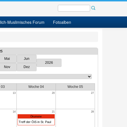
tlich-Muslimisches Forum
Fotoalben
25
Mai
Jun
2026
Nov
Dez
 03
Woche 04
Woche 05
13
20
27
14
21
28
Ökumene
Treff der ÖiS in St. Paul