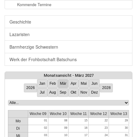
Kommende Termine
Geschichte
Lazaristen
Barmherzige Schwestern
Werk der Frohbotschaft Batschuns
Monatsansicht - März 2027
Jan
Feb
Mär
Apr
Mai
Jun
2026
2028
Jul
Aug
Sep
Okt
Nov
Dez
Woche 09
Woche 10
Woche 11
Woche 12
Woche 13
Mo
01
08
15
22
29
Di
02
09
16
23
30
Mi
03
10
17
24
31