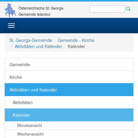
Österreichische St. Georgs-
Gemeinde Istanbul
Toggle
navigation
St. Georgs-Gemeinde
Gemeinde - Kirche
Aktivitäten und Kalender
Kalender
Gemeinde
Kirche
Aktivitäten und Kalender
Aktivitäten
Kalender
Monatsansicht
Wochenansicht