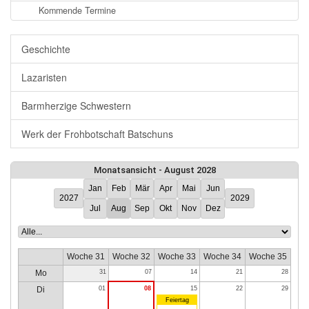
Kommende Termine
Geschichte
Lazaristen
Barmherzige Schwestern
Werk der Frohbotschaft Batschuns
Monatsansicht - August 2028
Jan
Feb
Mär
Apr
Mai
Jun
2027
2029
Jul
Aug
Sep
Okt
Nov
Dez
Woche 31
Woche 32
Woche 33
Woche 34
Woche 35
Mo
31
07
14
21
28
Di
01
08
15
22
29
Feiertag