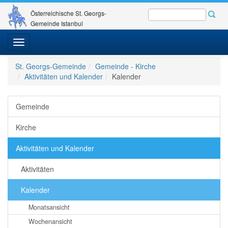
Österreichische St. Georgs-
Gemeinde Istanbul
Toggle
navigation
St. Georgs-Gemeinde
Gemeinde - Kirche
Aktivitäten und Kalender
Kalender
Gemeinde
Kirche
Aktivitäten und Kalender
Aktivitäten
Kalender
Monatsansicht
Wochenansicht