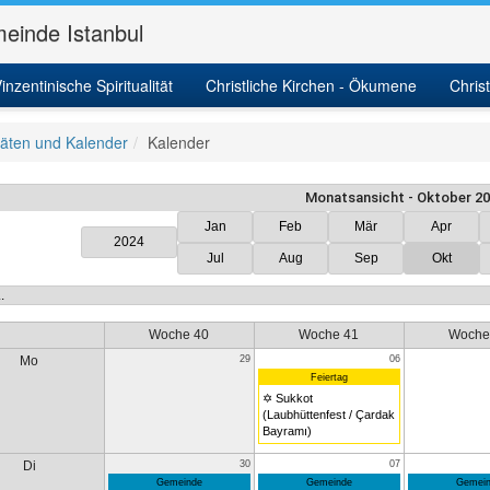
einde Istanbul
inzentinische Spiritualität
Christliche Kirchen - Ökumene
Chris
itäten und Kalender
Kalender
Monatsansicht - Oktober 2
Jan
Feb
Mär
Apr
2024
Jul
Aug
Sep
Okt
Woche 40
Woche 41
Woche
Mo
29
06
Feiertag
✡ Sukkot
(Laubhüttenfest / Çardak
Bayramı)
Di
30
07
Gemeinde
Gemeinde
Gemein