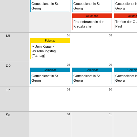
Gottesdienst in St.
Gottesdienst in St.
Gottesdienst in
Georg
Georg
Georg
Ökumene
Ökume
Frauenbrunch in der
Treffen der ÖIS
Kreuzkirche
Paul
Mi
01
08
Feiertag
✡ Jom Kippur -
Versöhnungstag
(Fasttag)
Do
02
09
Gemeinde
Gemeinde
Gemein
Gottesdienst in St.
Gottesdienst in St.
Gottesdienst in
Georg
Georg
Georg
Fr
03
10
Sa
04
11