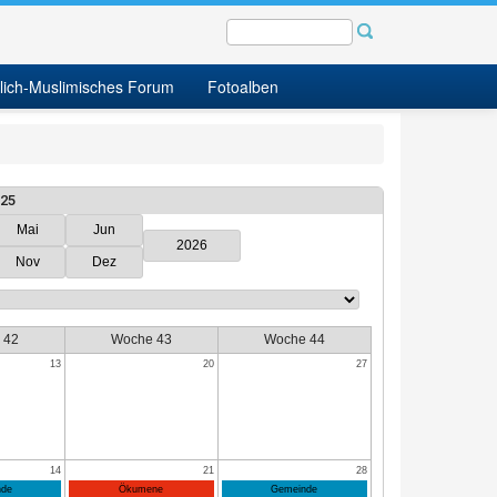
tlich-Muslimisches Forum
Fotoalben
025
Mai
Jun
2026
Nov
Dez
 42
Woche 43
Woche 44
13
20
27
14
21
28
de
Ökumene
Gemeinde