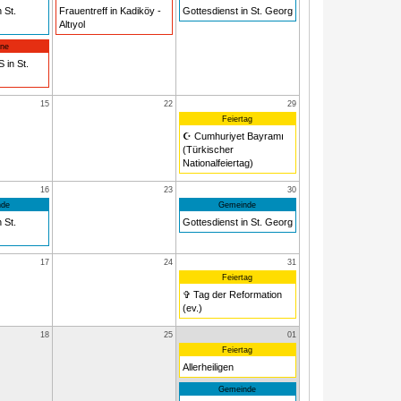
 St.
Frauentreff in Kadiköy -
Gottesdienst in St. Georg
Altıyol
ne
 in St.
15
22
29
Feiertag
☪ Cumhuriyet Bayramı
(Türkischer
Nationalfeiertag)
16
23
30
de
Gemeinde
 St.
Gottesdienst in St. Georg
17
24
31
Feiertag
✞ Tag der Reformation
(ev.)
18
25
01
Feiertag
Allerheiligen
Gemeinde