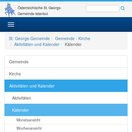
Österreichische St. Georgs-
Gemeinde Istanbul
Toggle
navigation
St. Georgs-Gemeinde
Gemeinde - Kirche
Aktivitäten und Kalender
Kalender
Gemeinde
Kirche
Aktivitäten und Kalender
Aktivitäten
Kalender
Monatsansicht
Wochenansicht