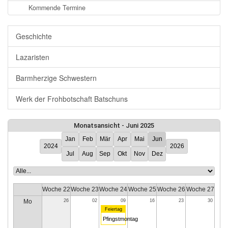
Kommende Termine
Geschichte
Lazaristen
Barmherzige Schwestern
Werk der Frohbotschaft Batschuns
Monatsansicht - Juni 2025
Jan
Feb
Mär
Apr
Mai
Jun
2024
2026
Jul
Aug
Sep
Okt
Nov
Dez
Woche 22
Woche 23
Woche 24
Woche 25
Woche 26
Woche 27
Mo
26
02
09
16
23
30
Feiertag
Pfingstmontag