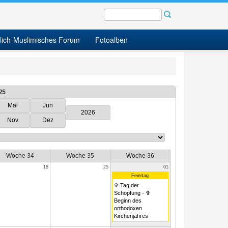
tlich-Muslimisches Forum
Fotoalben
25
Mai
Jun
2026
Nov
Dez
Woche 34
Woche 35
Woche 36
18
25
01
Feiertag
✞ Tag der
Schöpfung - ✞
Beginn des
orthodoxen
Kirchenjahres