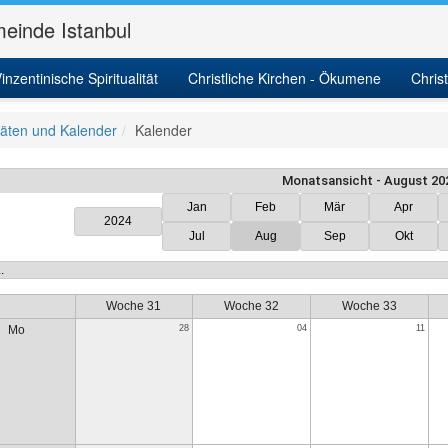
einde Istanbul
inzentinische Spiritualität
Christliche Kirchen - Ökumene
Chris
itäten und Kalender
Kalender
Monatsansicht - August 20
Jan
Feb
Mär
Apr
2024
Jul
Aug
Sep
Okt
Woche 31
Woche 32
Woche 33
Mo
28
04
11