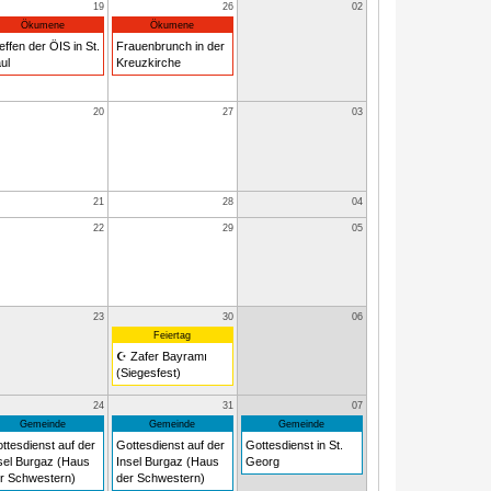
19
26
02
Ökumene
Ökumene
effen der ÖIS in St.
Frauenbrunch in der
ul
Kreuzkirche
20
27
03
21
28
04
22
29
05
23
30
06
Feiertag
☪ Zafer Bayramı
(Siegesfest)
24
31
07
Gemeinde
Gemeinde
Gemeinde
ttesdienst auf der
Gottesdienst auf der
Gottesdienst in St.
sel Burgaz (Haus
Insel Burgaz (Haus
Georg
r Schwestern)
der Schwestern)