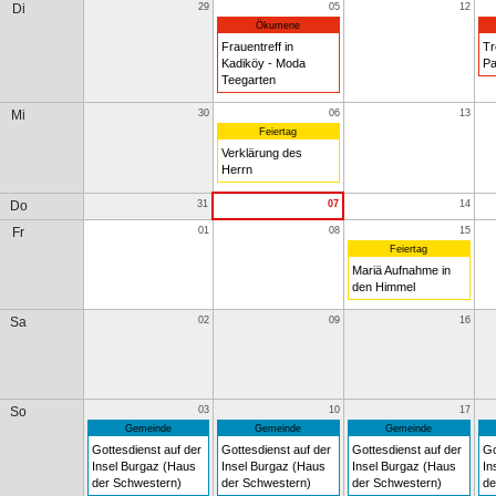
Di
29
05
12
Ökumene
Frauentreff in
Tr
Kadiköy - Moda
Pa
Teegarten
Mi
30
06
13
Feiertag
Verklärung des
Herrn
Do
31
07
14
Fr
01
08
15
Feiertag
Mariä Aufnahme in
den Himmel
Sa
02
09
16
So
03
10
17
Gemeinde
Gemeinde
Gemeinde
Gottesdienst auf der
Gottesdienst auf der
Gottesdienst auf der
Go
Insel Burgaz (Haus
Insel Burgaz (Haus
Insel Burgaz (Haus
In
der Schwestern)
der Schwestern)
der Schwestern)
de