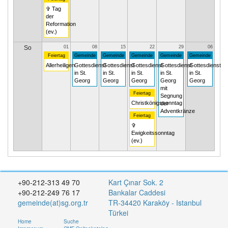
✞ Tag
der
Reformation
(ev.)
So
01
08
15
22
29
06
Feiertag
Gemeinde
Gemeinde
Gemeinde
Gemeinde
Gemeinde
Allerheiligen
Gottesdienst
Gottesdienst
Gottesdienst
Gottesdienst
Gottesdienst
in St.
in St.
in St.
in St.
in St.
Georg
Georg
Georg
Georg
Georg
mit
Feiertag
Segnung
Christkönigssonntag
der
Adventkränze
Feiertag
✞
Ewigkeitssonntag
(ev.)
+90-212-313 49 70
Kart Çınar Sok. 2
+90-212-249 76 17
Bankalar Caddesi
gemeinde(at)sg.org.tr
TR-34420 Karaköy - Istanbul
Türkei
Home
Suche