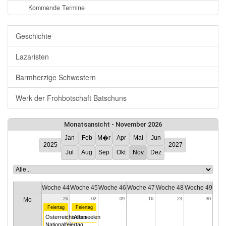
Kommende Termine
Geschichte
Lazaristen
Barmherzige Schwestern
Werk der Frohbotschaft Batschuns
Monatsansicht - November 2026
Jan
Feb
M�r
Apr
Mai
Jun
2025
2027
Jul
Aug
Sep
Okt
Nov
Dez
Woche 44
Woche 45
Woche 46
Woche 47
Woche 48
Woche 49
Mo
26
02
09
16
23
30
Feiertag
Feiertag
Österreichischer
Allerseelen
Nationalfeiertag