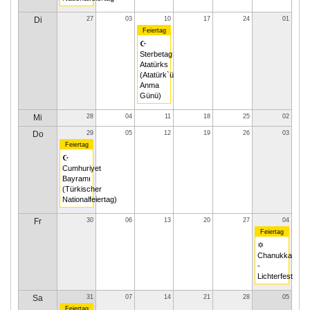
Di
27
03
10
17
24
01
Feiertag
☪
Sterbetag
Atatürks
(Atatürk`ü
Anma
Günü)
Mi
28
04
11
18
25
02
Do
29
05
12
19
26
03
Feiertag
☪
Cumhuriyet
Bayramı
(Türkischer
Nationalfeiertag)
Fr
30
06
13
20
27
04
Feiertag
✡
Chanukka
-
Lichterfest
Sa
31
07
14
21
28
05
Feiertag