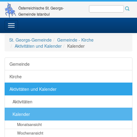
Österreichische St. Georgs-
Gemeinde Istanbul
Toggle
navigation
St. Georgs-Gemeinde
Gemeinde - Kirche
Aktivitäten und Kalender
Kalender
Gemeinde
Kirche
Aktivitäten und Kalender
Aktivitäten
Kalender
Monatsansicht
Wochenansicht