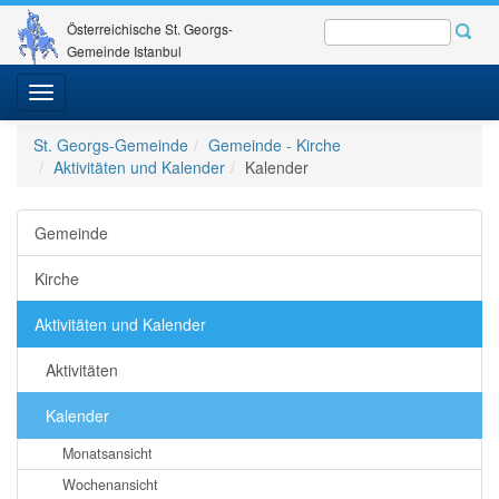
Österreichische St. Georgs-
Gemeinde Istanbul
Toggle
navigation
St. Georgs-Gemeinde
Gemeinde - Kirche
Aktivitäten und Kalender
Kalender
Gemeinde
Kirche
Aktivitäten und Kalender
Aktivitäten
Kalender
Monatsansicht
Wochenansicht