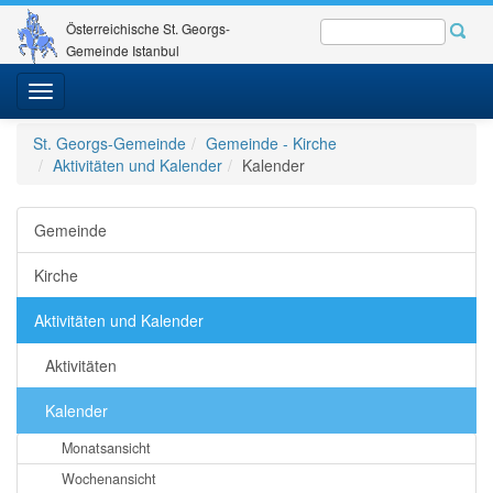
Österreichische St. Georgs-
Gemeinde Istanbul
Toggle
navigation
St. Georgs-Gemeinde
Gemeinde - Kirche
Aktivitäten und Kalender
Kalender
Gemeinde
Kirche
Aktivitäten und Kalender
Aktivitäten
Kalender
Monatsansicht
Wochenansicht