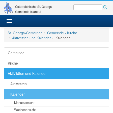
Österreichische St. Georgs-
Gemeinde Istanbul
Toggle
navigation
St. Georgs-Gemeinde
Gemeinde - Kirche
Aktivitäten und Kalender
Kalender
Gemeinde
Kirche
Aktivitäten und Kalender
Aktivitäten
Kalender
Monatsansicht
Wochenansicht