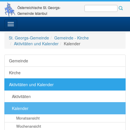
Österreichische St. Georgs-
Gemeinde Istanbul
Toggle
navigation
St. Georgs-Gemeinde
Gemeinde - Kirche
Aktivitäten und Kalender
Kalender
Gemeinde
Kirche
Aktivitäten und Kalender
Aktivitäten
Kalender
Monatsansicht
Wochenansicht