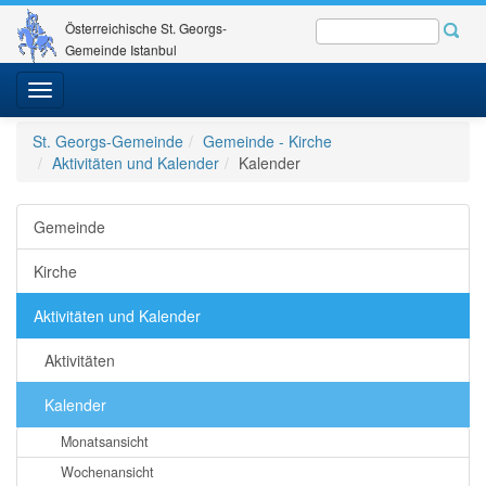
Österreichische St. Georgs-
Gemeinde Istanbul
Toggle
navigation
St. Georgs-Gemeinde
Gemeinde - Kirche
Aktivitäten und Kalender
Kalender
Gemeinde
Kirche
Aktivitäten und Kalender
Aktivitäten
Kalender
Monatsansicht
Wochenansicht