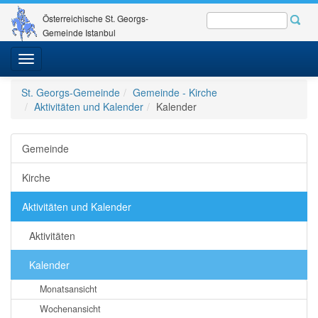
Österreichische St. Georgs-
Gemeinde Istanbul
Toggle
navigation
St. Georgs-Gemeinde
Gemeinde - Kirche
Aktivitäten und Kalender
Kalender
Gemeinde
Kirche
Aktivitäten und Kalender
Aktivitäten
Kalender
Monatsansicht
Wochenansicht