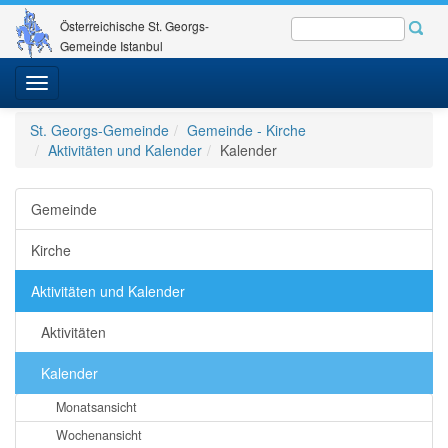
Österreichische St. Georgs-
Gemeinde Istanbul
Toggle
navigation
St. Georgs-Gemeinde
Gemeinde - Kirche
Aktivitäten und Kalender
Kalender
Gemeinde
Kirche
Aktivitäten und Kalender
Aktivitäten
Kalender
Monatsansicht
Wochenansicht