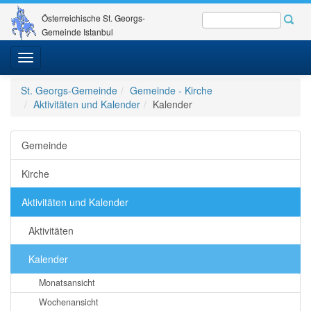
Österreichische St. Georgs-
Gemeinde Istanbul
Toggle
navigation
St. Georgs-Gemeinde
Gemeinde - Kirche
Aktivitäten und Kalender
Kalender
Gemeinde
Kirche
Aktivitäten und Kalender
Aktivitäten
Kalender
Monatsansicht
Wochenansicht