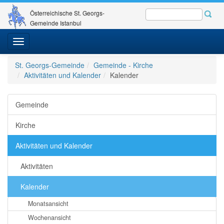
Österreichische St. Georgs-
Gemeinde Istanbul
Toggle
navigation
St. Georgs-Gemeinde
Gemeinde - Kirche
Aktivitäten und Kalender
Kalender
Gemeinde
Kirche
Aktivitäten und Kalender
Aktivitäten
Kalender
Monatsansicht
Wochenansicht