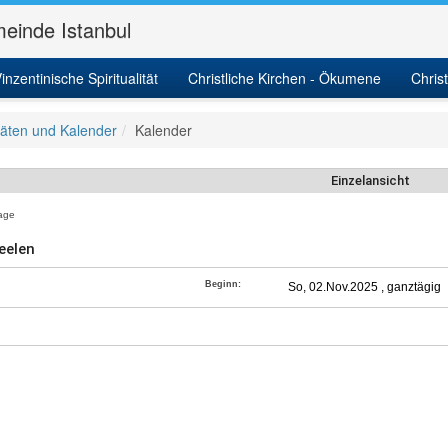
einde Istanbul
inzentinische Spiritualität
Christliche Kirchen - Ökumene
Chris
itäten und Kalender
Kalender
Einzelansicht
age
eelen
Beginn:
So, 02.Nov.2025 , ganztägig