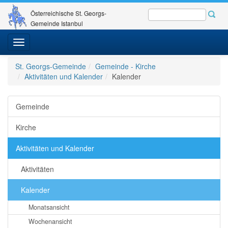
Österreichische St. Georgs-
Gemeinde Istanbul
Toggle
navigation
St. Georgs-Gemeinde
Gemeinde - Kirche
Aktivitäten und Kalender
Kalender
Gemeinde
Kirche
Aktivitäten und Kalender
Aktivitäten
Kalender
Monatsansicht
Wochenansicht