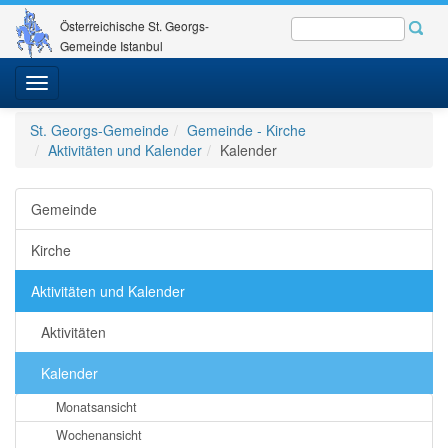
Österreichische St. Georgs-
Gemeinde Istanbul
Toggle
navigation
St. Georgs-Gemeinde
Gemeinde - Kirche
Aktivitäten und Kalender
Kalender
Gemeinde
Kirche
Aktivitäten und Kalender
Aktivitäten
Kalender
Monatsansicht
Wochenansicht