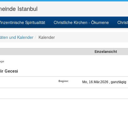
einde Istanbul
inzentinische Spiritualität
Christliche Kirchen - Ökumene
Chris
itäten und Kalender
Kalender
Einzelansicht
age
ir Gecesi
Beginn:
Mo, 16.Mär.2026 , ganztägig