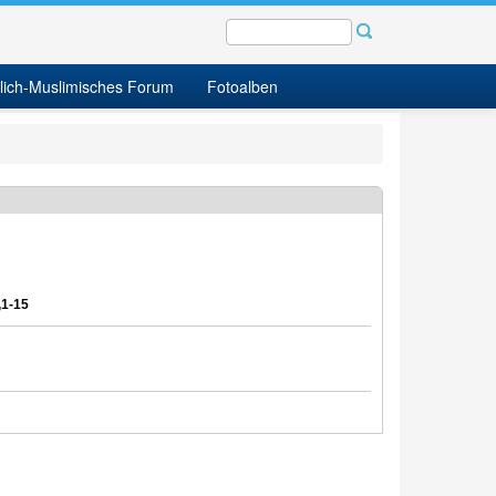
tlich-Muslimisches Forum
Fotoalben
,1-15