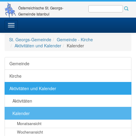
Österreichische St. Georgs-
Gemeinde Istanbul
Toggle
navigation
St. Georgs-Gemeinde
Gemeinde - Kirche
Aktivitäten und Kalender
Kalender
Gemeinde
Kirche
Aktivitäten und Kalender
Aktivitäten
Kalender
Monatsansicht
Wochenansicht