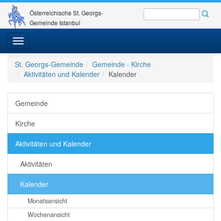
Österreichische St. Georgs-
Gemeinde Istanbul
Toggle
navigation
St. Georgs-Gemeinde
Gemeinde - Kirche
Aktivitäten und Kalender
Kalender
Gemeinde
Kirche
Aktivitäten und Kalender
Aktivitäten
Kalender
Monatsansicht
Wochenansicht