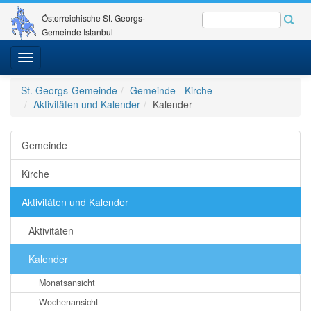
Österreichische St. Georgs-
Gemeinde Istanbul
Toggle
navigation
St. Georgs-Gemeinde
Gemeinde - Kirche
Aktivitäten und Kalender
Kalender
Gemeinde
Kirche
Aktivitäten und Kalender
Aktivitäten
Kalender
Monatsansicht
Wochenansicht