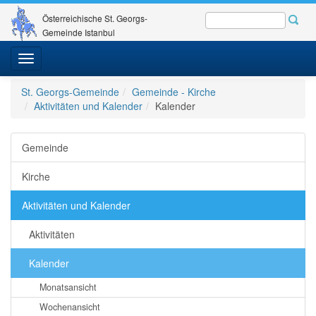
Österreichische St. Georgs-
Gemeinde Istanbul
Toggle
navigation
St. Georgs-Gemeinde
Gemeinde - Kirche
Aktivitäten und Kalender
Kalender
Gemeinde
Kirche
Aktivitäten und Kalender
Aktivitäten
Kalender
Monatsansicht
Wochenansicht