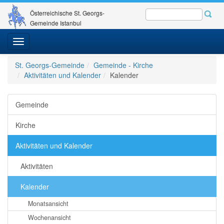
Österreichische St. Georgs-
Gemeinde Istanbul
Toggle
navigation
St. Georgs-Gemeinde
Gemeinde - Kirche
Aktivitäten und Kalender
Kalender
Gemeinde
Kirche
Aktivitäten und Kalender
Aktivitäten
Kalender
Monatsansicht
Wochenansicht