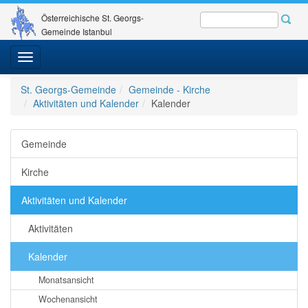
Österreichische St. Georgs-
Gemeinde Istanbul
Toggle
navigation
St. Georgs-Gemeinde
Gemeinde - Kirche
Aktivitäten und Kalender
Kalender
Gemeinde
Kirche
Aktivitäten und Kalender
Aktivitäten
Kalender
Monatsansicht
Wochenansicht