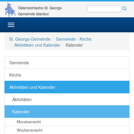
Österreichische St. Georgs-
Gemeinde Istanbul
Toggle
navigation
St. Georgs-Gemeinde
Gemeinde - Kirche
Aktivitäten und Kalender
Kalender
Gemeinde
Kirche
Aktivitäten und Kalender
Aktivitäten
Kalender
Monatsansicht
Wochenansicht