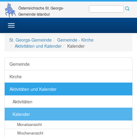
Österreichische St. Georgs-
Gemeinde Istanbul
Toggle
navigation
St. Georgs-Gemeinde
Gemeinde - Kirche
Aktivitäten und Kalender
Kalender
Gemeinde
Kirche
Aktivitäten und Kalender
Aktivitäten
Kalender
Monatsansicht
Wochenansicht