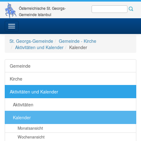
Österreichische St. Georgs-
Gemeinde Istanbul
Toggle
navigation
St. Georgs-Gemeinde
Gemeinde - Kirche
Aktivitäten und Kalender
Kalender
Gemeinde
Kirche
Aktivitäten und Kalender
Aktivitäten
Kalender
Monatsansicht
Wochenansicht