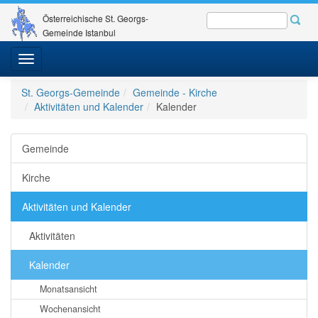
Österreichische St. Georgs-
Gemeinde Istanbul
Toggle
navigation
St. Georgs-Gemeinde
Gemeinde - Kirche
Aktivitäten und Kalender
Kalender
Gemeinde
Kirche
Aktivitäten und Kalender
Aktivitäten
Kalender
Monatsansicht
Wochenansicht