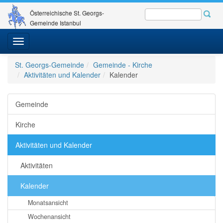
Österreichische St. Georgs-
Gemeinde Istanbul
Toggle
navigation
St. Georgs-Gemeinde
Gemeinde - Kirche
Aktivitäten und Kalender
Kalender
Gemeinde
Kirche
Aktivitäten und Kalender
Aktivitäten
Kalender
Monatsansicht
Wochenansicht