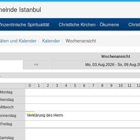
einde Istanbul
inzentinische Spiritualität
Christliche Kirchen - Ökumene
Chris
itäten und Kalender
Kalender
Wochenansicht
Wochenansicht
<<
Mo, 03.Aug.2026 - So, 09.Aug.
0
1
2
3
4
5
6
7
8
9
10
11
1
Montag
Dienstag
Mittwoch
Verklärung des Herrn
onnerstag
Freitag
Samstag