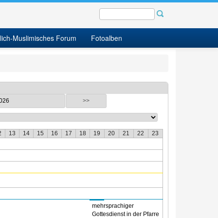
tlich-Muslimisches Forum
Fotoalben
2026
>>
2
13
14
15
16
17
18
19
20
21
22
23
mehrsprachiger
Gottesdienst in der Pfarre