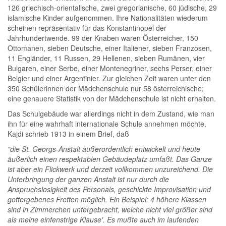
126 griechisch-orientalische, zwei gregorianische, 60 jüdische, 29
islamische Kinder aufgenommen. Ihre Nationalitäten wiederum
scheinen repräsentativ für das Konstantinopel der
Jahrhundertwende. 99 der Knaben waren Österreicher, 150
Ottomanen, sieben Deutsche, einer Italiener, sieben Franzosen,
11 Engländer, 11 Russen, 29 Hellenen, sieben Rumänen, vier
Bulgaren, einer Serbe, einer Montenegriner, sechs Perser, einer
Belgier und einer Argentinier. Zur gleichen Zeit waren unter den
350 Schülerinnen der Mädchenschule nur 58 österreichische;
eine genauere Statistik von der Mädchenschule ist nicht erhalten.
Das Schulgebäude war allerdings nicht in dem Zustand, wie man
ihn für eine wahrhaft internationale Schule annehmen möchte.
Kajdi schrieb 1913 in einem Brief, daß
"die St. Georgs-Anstalt außerordentlich entwickelt und heute
äußerlich einen respektablen Gebäudeplatz umfaßt. Das Ganze
ist aber ein Flickwerk und derzeit vollkommen unzureichend. Die
Unterbringung der ganzen Anstalt ist nur durch die
Anspruchslosigkeit des Personals, geschickte Improvisation und
gottergebenes Fretten möglich. Ein Beispiel: 4 höhere Klassen
sind in Zimmerchen untergebracht, welche nicht viel größer sind
als meine einfenstrige Klause'. Es mußte auch im laufenden