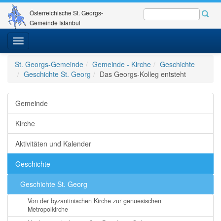
Österreichische St. Georgs-
Gemeinde Istanbul
Toggle
navigation
St. Georgs-Gemeinde
Gemeinde - Kirche
Geschichte
Geschichte St. Georg
Das Georgs-Kolleg entsteht
Gemeinde
Kirche
Aktivitäten und Kalender
Geschichte
Geschichte St. Georg
Von der byzantinischen Kirche zur genuesischen
Metropolkirche