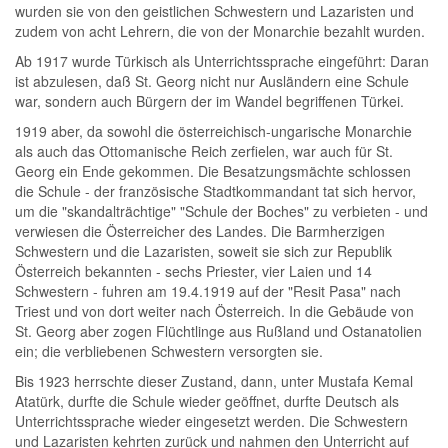
wurden sie von den geistlichen Schwestern und Lazaristen und
zudem von acht Lehrern, die von der Monarchie bezahlt wurden.
Ab 1917 wurde Türkisch als Unterrichtssprache eingeführt: Daran
ist abzulesen, daß St. Georg nicht nur Ausländern eine Schule
war, sondern auch Bürgern der im Wandel begriffenen Türkei.
1919 aber, da sowohl die österreichisch-ungarische Monarchie
als auch das Ottomanische Reich zerfielen, war auch für St.
Georg ein Ende gekommen. Die Besatzungsmächte schlossen
die Schule - der französische Stadtkommandant tat sich hervor,
um die "skandalträchtige" "Schule der Boches" zu verbieten - und
verwiesen die Österreicher des Landes. Die Barmherzigen
Schwestern und die Lazaristen, soweit sie sich zur Republik
Österreich bekannten - sechs Priester, vier Laien und 14
Schwestern - fuhren am 19.4.1919 auf der "Resit Pasa" nach
Triest und von dort weiter nach Österreich. In die Gebäude von
St. Georg aber zogen Flüchtlinge aus Rußland und Ostanatolien
ein; die verbliebenen Schwestern versorgten sie.
Bis 1923 herrschte dieser Zustand, dann, unter Mustafa Kemal
Atatürk, durfte die Schule wieder geöffnet, durfte Deutsch als
Unterrichtssprache wieder eingesetzt werden. Die Schwestern
und Lazaristen kehrten zurück und nahmen den Unterricht auf