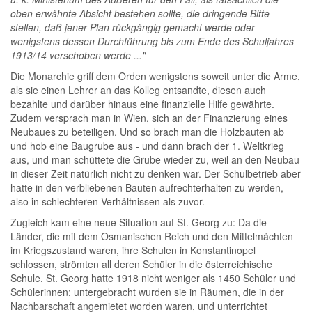
oben erwähnte Absicht bestehen sollte, die dringende Bitte
stellen, daß jener Plan rückgängig gemacht werde oder
wenigstens dessen Durchführung bis zum Ende des Schuljahres
1913/14 verschoben werde ..."
Die Monarchie griff dem Orden wenigstens soweit unter die Arme,
als sie einen Lehrer an das Kolleg entsandte, diesen auch
bezahlte und darüber hinaus eine finanzielle Hilfe gewährte.
Zudem versprach man in Wien, sich an der Finanzierung eines
Neubaues zu beteiligen. Und so brach man die Holzbauten ab
und hob eine Baugrube aus - und dann brach der 1. Weltkrieg
aus, und man schüttete die Grube wieder zu, weil an den Neubau
in dieser Zeit natürlich nicht zu denken war. Der Schulbetrieb aber
hatte in den verbliebenen Bauten aufrechterhalten zu werden,
also in schlechteren Verhältnissen als zuvor.
Zugleich kam eine neue Situation auf St. Georg zu: Da die
Länder, die mit dem Osmanischen Reich und den Mittelmächten
im Kriegszustand waren, ihre Schulen in Konstantinopel
schlossen, strömten all deren Schüler in die österreichische
Schule. St. Georg hatte 1918 nicht weniger als 1450 Schüler und
Schülerinnen; untergebracht wurden sie in Räumen, die in der
Nachbarschaft angemietet worden waren, und unterrichtet