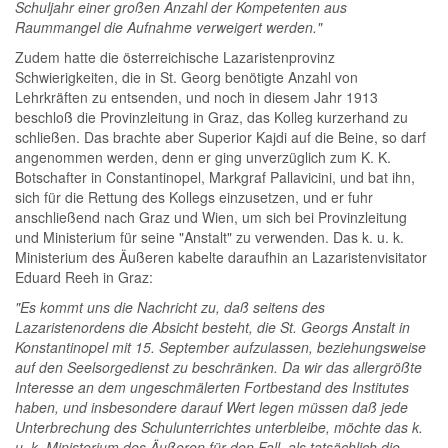
Schuljahr einer großen Anzahl der Kompetenten aus
Raummangel die Aufnahme verweigert werden."
Zudem hatte die österreichische Lazaristenprovinz
Schwierigkeiten, die in St. Georg benötigte Anzahl von
Lehrkräften zu entsenden, und noch in diesem Jahr 1913
beschloß die Provinzleitung in Graz, das Kolleg kurzerhand zu
schließen. Das brachte aber Superior Kajdi auf die Beine, so darf
angenommen werden, denn er ging unverzüglich zum K. K.
Botschafter in Constantinopel, Markgraf Pallavicini, und bat ihn,
sich für die Rettung des Kollegs einzusetzen, und er fuhr
anschließend nach Graz und Wien, um sich bei Provinzleitung
und Ministerium für seine "Anstalt" zu verwenden. Das k. u. k.
Ministerium des Äußeren kabelte daraufhin an Lazaristenvisitator
Eduard Reeh in Graz:
"Es kommt uns die Nachricht zu, daß seitens des
Lazaristenordens die Absicht besteht, die St. Georgs Anstalt in
Konstantinopel mit 15. September aufzulassen, beziehungsweise
auf den Seelsorgedienst zu beschränken. Da wir das allergrößte
Interesse an dem ungeschmälerten Fortbestand des Institutes
haben, und insbesondere darauf Wert legen müssen daß jede
Unterbrechung des Schulunterrichtes unterbleibe, möchte das k.
u. k. Ministerium des Äußeren für den Fall, als tatsächlich die