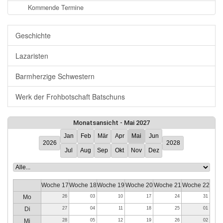
Kommende Termine
Geschichte
Lazaristen
Barmherzige Schwestern
Werk der Frohbotschaft Batschuns
Monatsansicht - Mai 2027
Jan
Feb
Mär
Apr
Mai
Jun
2026
2028
Jul
Aug
Sep
Okt
Nov
Dez
Woche 17
Woche 18
Woche 19
Woche 20
Woche 21
Woche 22
Mo
26
03
10
17
24
31
Di
27
04
11
18
25
01
Mi
28
05
12
19
26
02