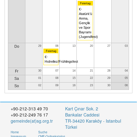
Feiertag
☪
Atatürk'ü
Anma,
Gençlik
ve Spor
Bayramı
(Jugendfest)
Do
29
06
13
20
27
03
Feiertag
☪
Hıdrellez/Frühlingsfest
Fr
30
07
14
21
28
04
Sa
01
08
15
22
29
05
So
02
09
16
23
30
06
+90-212-313 49 70
Kart Çınar Sok. 2
+90-212-249 76 17
Bankalar Caddesi
gemeinde(at)sg.org.tr
TR-34420 Karaköy - Istanbul
Türkei
Home
Suche
Impressum
CMF-Onlinekatalog