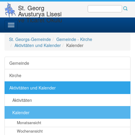
St. Georg
Avusturya Lisesi
ve Ticaret Okulu
Toggle
navigation
St. Georgs-Gemeinde
Gemeinde - Kirche
Aktivitäten und Kalender
Kalender
Gemeinde
Kirche
Aktivitäten und Kalender
Aktivitäten
Kalender
Monatsansicht
Wochenansicht