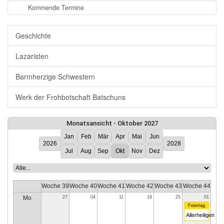
Kommende Termine
Geschichte
Lazaristen
Barmherzige Schwestern
Werk der Frohbotschaft Batschuns
Monatsansicht - Oktober 2027
Jan
Feb
Mär
Apr
Mai
Jun
2026
2028
Jul
Aug
Sep
Okt
Nov
Dez
Woche 39
Woche 40
Woche 41
Woche 42
Woche 43
Woche 44
Mo
27
04
11
18
25
01
Feiertag
Allerheiligen