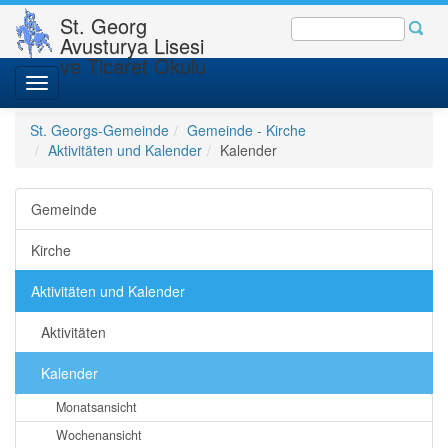
St. Georg
Avusturya Lisesi
ve Ticaret Okulu
Toggle
navigation
St. Georgs-Gemeinde
Gemeinde - Kirche
Aktivitäten und Kalender
Kalender
Gemeinde
Kirche
Aktivitäten und Kalender
Aktivitäten
Kalender
Monatsansicht
Wochenansicht