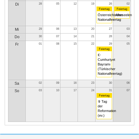
Di
28
05
12
19
26
02
Feiertag
Feiertag
Österreichischer
Allerseelen
Nationalfeiertag
Mi
29
06
13
20
27
03
Do
30
07
14
21
28
04
Fr
01
08
15
22
29
05
Feiertag
☪
Cumhuriyet
Bayramı
(Türkischer
Nationalfeiertag)
Sa
02
09
16
23
30
06
So
03
10
17
24
31
07
Feiertag
✞ Tag
der
Reformation
(ev.)