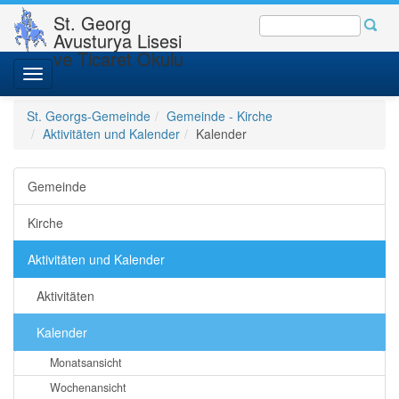
St. Georg
Avusturya Lisesi
ve Ticaret Okulu
Toggle
navigation
St. Georgs-Gemeinde
Gemeinde - Kirche
Aktivitäten und Kalender
Kalender
Gemeinde
Kirche
Aktivitäten und Kalender
Aktivitäten
Kalender
Monatsansicht
Wochenansicht