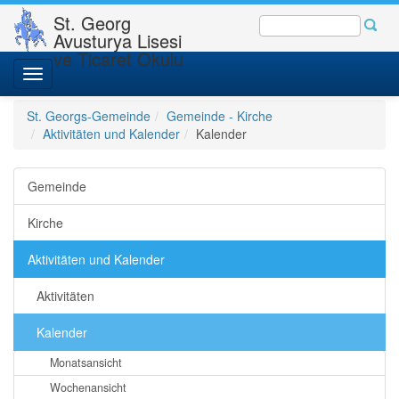
St. Georg
Avusturya Lisesi
ve Ticaret Okulu
Toggle
navigation
St. Georgs-Gemeinde
Gemeinde - Kirche
Aktivitäten und Kalender
Kalender
Gemeinde
Kirche
Aktivitäten und Kalender
Aktivitäten
Kalender
Monatsansicht
Wochenansicht