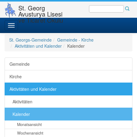
St. Georg
Avusturya Lisesi
ve Ticaret Okulu
Toggle
navigation
St. Georgs-Gemeinde
Gemeinde - Kirche
Aktivitäten und Kalender
Kalender
Gemeinde
Kirche
Aktivitäten und Kalender
Aktivitäten
Kalender
Monatsansicht
Wochenansicht